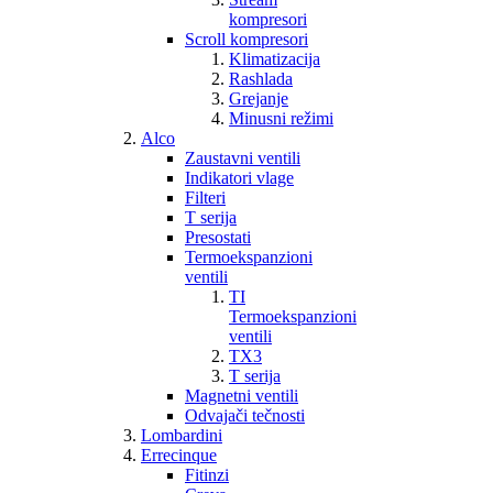
kompresori
Scroll kompresori
Klimatizacija
Rashlada
Grejanje
Minusni režimi
Alco
Zaustavni ventili
Indikatori vlage
Filteri
T serija
Presostati
Termoekspanzioni
ventili
TI
Termoekspanzioni
ventili
TX3
T serija
Magnetni ventili
Odvajači tečnosti
Lombardini
Errecinque
Fitinzi