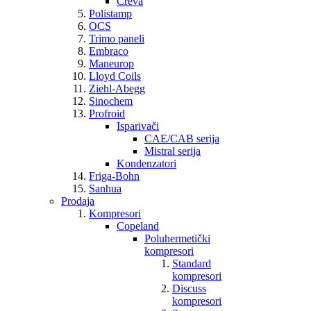
Creva
Polistamp
OCS
Trimo paneli
Embraco
Maneurop
Lloyd Coils
Ziehl-Abegg
Sinochem
Profroid
Isparivači
CAE/CAB serija
Mistral serija
Kondenzatori
Friga-Bohn
Sanhua
Prodaja
Kompresori
Copeland
Poluhermetički
kompresori
Standard
kompresori
Discuss
kompresori