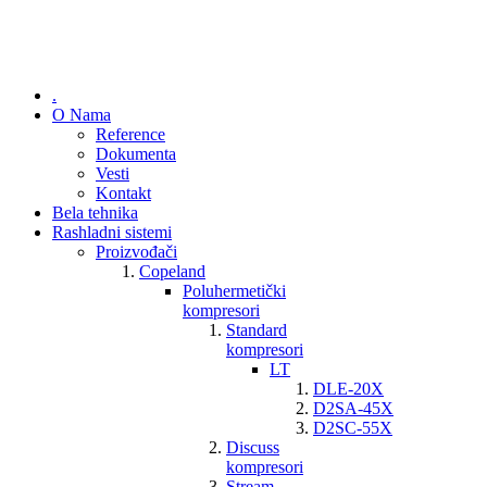
.
O Nama
Reference
Dokumenta
Vesti
Kontakt
Bela tehnika
Rashladni sistemi
Proizvođači
Copeland
Poluhermetički
kompresori
Standard
kompresori
LT
DLE-20X
D2SA-45X
D2SC-55X
Discuss
kompresori
Stream