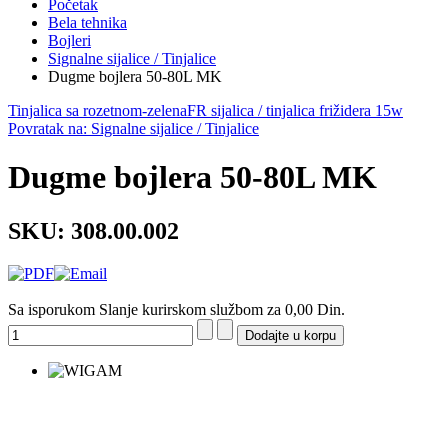
Početak
Bela tehnika
Bojleri
Signalne sijalice / Tinjalice
Dugme bojlera 50-80L MK
Tinjalica sa rozetnom-zelena
FR sijalica / tinjalica frižidera 15w
Povratak na: Signalne sijalice / Tinjalice
Dugme bojlera 50-80L MK
SKU: 308.00.002
Sa isporukom Slanje kurirskom službom za 0,00 Din.