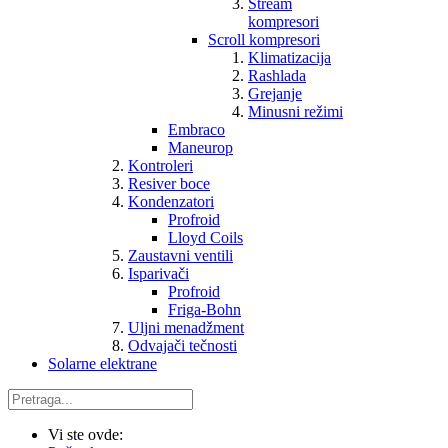
Stream
kompresori
Scroll kompresori
Klimatizacija
Rashlada
Grejanje
Minusni režimi
Embraco
Maneurop
Kontroleri
Resiver boce
Kondenzatori
Profroid
Lloyd Coils
Zaustavni ventili
Isparivači
Profroid
Friga-Bohn
Uljni menadžment
Odvajači tečnosti
Solarne elektrane
Vi ste ovde: