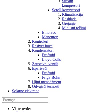
Stream
kompresori
Scroll kompresori
Klimatizacija
Rashlada
Grejanje
Minusni režimi
Embraco
Maneurop
Kontroleri
Resiver boce
Kondenzatori
Profroid
Lloyd Coils
Zaustavni ventili
Isparivači
Profroid
Friga-Bohn
Uljni menadžment
Odvajači tečnosti
Solarne elektrane
Vi ste ovde: