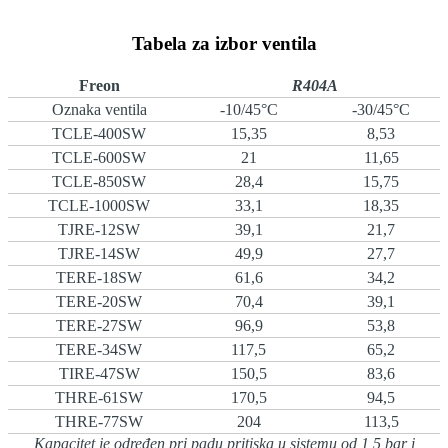
Tabela za izbor ventila
Freon
R404A
Oznaka ventila
-10/45°C
-30/45°C
TCLE-400SW
15,35
8,53
TCLE-600SW
21
11,65
TCLE-850SW
28,4
15,75
TCLE-1000SW
33,1
18,35
TJRE-12SW
39,1
21,7
TJRE-14SW
49,9
27,7
TERE-18SW
61,6
34,2
TERE-20SW
70,4
39,1
TERE-27SW
96,9
53,8
TERE-34SW
117,5
65,2
TIRE-47SW
150,5
83,6
THRE-61SW
170,5
94,5
THRE-77SW
204
113,5
Kapacitet je određen pri padu pritiska u sistemu od 1,5 bar i