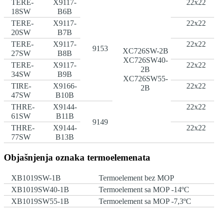
TERE-
X9117-
22x22
18SW
B6B
TERE-
X9117-
22x22
20SW
B7B
TERE-
X9117-
22x22
9153
XC726SW-2B
27SW
B8B
XC726SW40-
TERE-
X9117-
22x22
2B
34SW
B9B
XC726SW55-
TIRE-
X9166-
22x22
2B
47SW
B10B
THRE-
X9144-
22x22
61SW
B11B
9149
THRE-
X9144-
22x22
77SW
B13B
Objašnjenja oznaka termoelemenata
XB1019SW-1B
Termoelement bez MOP
XB1019SW40-1B
Termoelement sa MOP -14ºC
XB1019SW55-1B
Termoelement sa MOP -7,3ºC