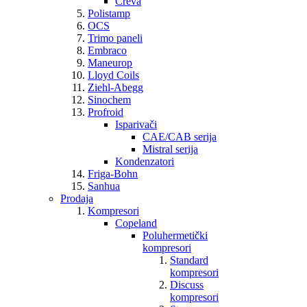
Creva
Polistamp
OCS
Trimo paneli
Embraco
Maneurop
Lloyd Coils
Ziehl-Abegg
Sinochem
Profroid
Isparivači
CAE/CAB serija
Mistral serija
Kondenzatori
Friga-Bohn
Sanhua
Prodaja
Kompresori
Copeland
Poluhermetički
kompresori
Standard
kompresori
Discuss
kompresori