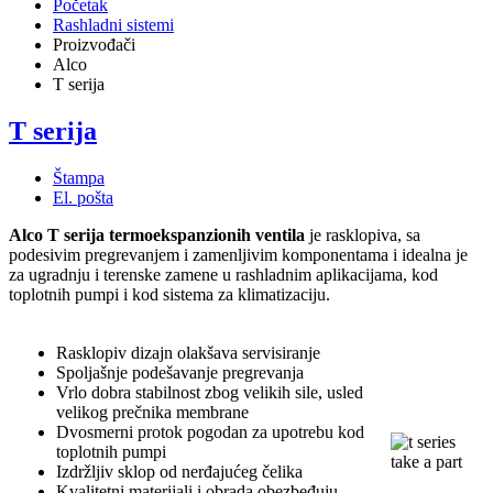
Početak
Rashladni sistemi
Proizvođači
Alco
T serija
T serija
Štampa
El. pošta
Alco T serija termoekspanzionih ventila
je rasklopiva, sa
podesivim pregrevanjem i zamenljivim komponentama i idealna je
za ugradnju i terenske zamene u rashladnim aplikacijama, kod
toplotnih pumpi i kod sistema za klimatizaciju.
Rasklopiv dizajn olakšava servisiranje
Spoljašnje podešavanje pregrevanja
Vrlo dobra stabilnost zbog velikih sile, usled
velikog prečnika membrane
Dvosmerni protok pogodan za upotrebu kod
toplotnih pumpi
Izdržljiv sklop od nerđajućeg čelika
Kvalitetni materijali i obrada obezbeđuju