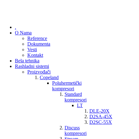
.
O Nama
Reference
Dokumenta
Vesti
Kontakt
Bela tehnika
Rashladni sistemi
Proizvođači
Copeland
Poluhermetički
kompresori
Standard
kompresori
LT
DLE-20X
D2SA-45X
D2SC-55X
Discuss
kompresori
Stream