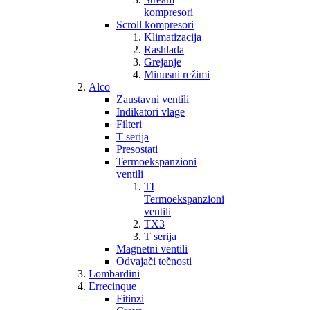
kompresori
Scroll kompresori
Klimatizacija
Rashlada
Grejanje
Minusni režimi
Alco
Zaustavni ventili
Indikatori vlage
Filteri
T serija
Presostati
Termoekspanzioni
ventili
TI
Termoekspanzioni
ventili
TX3
T serija
Magnetni ventili
Odvajači tečnosti
Lombardini
Errecinque
Fitinzi