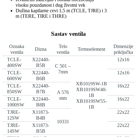
visoku pouzdanost i dug životni vek
Dužina kapilarne cevi 1,5 m (TCLE, TJRE) i 3
m (TERE, TIRE i THRE)
Sastav ventila
Oznaka
Telo
Dimenzije
Dizna
Termoelement
ventila
ventila
priključka
TCLE-
X22440-
12x16
400SW
B5B
C 501 –
7mm
TCLE-
X22440-
12x16
600SW
B6B
XB1019SW-1B
TCLE-
X22440-
16x22
XB1019SW40-
850SW
B7B
A 576
1B
mm
TCLE-
X22440-
16x22
XB1019SW55-
1000SW
B8B
1B
TJRE-
X11873-
22x22
12SW
B4B
10331
TJRE-
X11873-
22x22
14SW
B5B