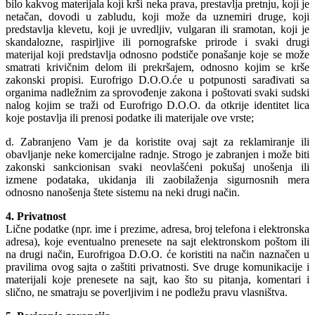
bilo kakvog materijala koji krši neka prava, prestavlja pretnju, koji je
netačan, dovodi u zabludu, koji može da uznemiri druge, koji
predstavlja klevetu, koji je uvredljiv, vulgaran ili sramotan, koji je
skandalozne, raspirljive ili pornografske prirode i svaki drugi
materijal koji predstavlja odnosno podstiče ponašanje koje se može
smatrati krivičnim delom ili prekršajem, odnosno kojim se krše
zakonski propisi. Eurofrigo D.O.O.će u potpunosti sarađivati sa
organima nadležnim za sprovođenje zakona i poštovati svaki sudski
nalog kojim se traži od Eurofrigo D.O.O. da otkrije identitet lica
koje postavlja ili prenosi podatke ili materijale ove vrste;
d. Zabranjeno Vam je da koristite ovaj sajt za reklamiranje ili
obavljanje neke komercijalne radnje. Strogo je zabranjen i može biti
zakonski sankcionisan svaki neovlašćeni pokušaj unošenja ili
izmene podataka, ukidanja ili zaobilaženja sigurnosnih mera
odnosno nanošenja štete sistemu na neki drugi način.
4. Privatnost
Lične podatke (npr. ime i prezime, adresa, broj telefona i elektronska
adresa), koje eventualno prenesete na sajt elektronskom poštom ili
na drugi način, Eurofrigoa D.O.O. će koristiti na način naznačen u
pravilima ovog sajta o zaštiti privatnosti. Sve druge komunikacije i
materijali koje prenesete na sajt, kao što su pitanja, komentari i
slično, ne smatraju se poverljivim i ne podležu pravu vlasništva.