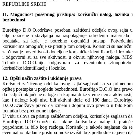
REPUBLIKE SRBIJE.
11. Mogućnost posebnog pristupa: korisnički nalog, lozinka i
bezbednost
Eurofrigo D.O.O.održava poseban, zaštićeni odeljak ovog sajta u
cilju razmene i stavljanja na raspolaganje određenih materijala i
podataka za koje je potrebno ograničiti pristup. Potvrđenim
korisnicima omogućuje se pristup tom odeljku. Korisnici su nadležni
za čuvanje poverljivosti dodeljene korisničke identifikacije i lozinke
i odgovorni su za sve aktivnosti u okviru njihovog naloga. MBS
Tehnika D.O.O.nije odgovoran za eventualnu zloupotrebu
korisničke identifikacije i lozinke.
12. Opšti način zaštite i ukidanje prava
Korisnici zaštićenog odeljka ovog sajta saglasni su sa primenom
opšteg postupka u pogledu bezbednosti. Eurofrigo D.O.O.ima pravo
da isključi uključene naloge na kojima duže vreme nema aktivnosti,
kao i naloge koji nisu bili aktivni duže od 180 dana. Eurofrigo
D.O.O.zadržava pravo da izmeni i dopuni ovo pravilo u bilo kom
trenutku bez prethodne najave.
U vidu uslova za pristup zaštićenom odeljku, korisnik je saglasan da
Eurofrigo D.O.O.može da ukine korisnikov nalog i prateće
pogodnosti iz bilo kog razloga. Korisnik je takođe saglasan da se
eventualno ukidanje pristupa može izvršiti bez prethodne najave i da