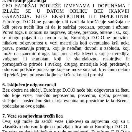
5. Poricanje garancija
CEO SADRŽAJ PODLEŽE IZMENAMA I DOPUNAMA I
IZLAŽE SE U DATOM OBLIKU BEZ IKAKVIH
GARANCIJA, BILO EKSPLICITNIH ILI IMPLICITNIH.
Eurofrigo D.O.O.ne garantuje niti tvrdi da korišćenje sadržaja ne
krši prava trećih lica ni da je sadržaj precizan, potpun i ažuran.
Pored toga, u odnosu na rasprave, objave, prenose, biltene i sl., koji
se mogu pojaviti na ovom sajtu, Eurofrigo D.O.O.ne preuzima
nikakvu odgovornost u vezi materijala koji eventualno krši neka
prava, prestavlja pretnju, koji je netačan, dovodi u zabludu, koji
može da uznemiri druge, koji predstavlja klevetu, koji je uvredljiv,
vulgaran ili sramotan, koji je skandalozne, raspirljive ili
pornografske prirode i svakog drugog materijala koji predstavlja
odnosno podstiče ponašanje koje se može smatrati krivičnim delom
ili prekršajem, odnosno kojim se krše zakonski propisi.
6. Isključenje odgovornosti
Bez obzira na slučaj, Eurofrigo D.O.O.neće biti odgovoran za štetu
bilo koje vrste, naročito neposrednu, posrednu, opštu, posebnu,
slučajnu i posledičnu štetu koja eventualno prostekne iz korišćenja
podataka sa ovog sajta.
7. Veze sa sajtovima trećih lica
Ovaj sajt može da sadrži veze (linkove) sa sajtovima koji su u
vlasništvu odnosno kojima upravljaju lica mimo Eurofrigo D.O.O..
Te veze su date isključivo u vidu pogodnosti. Eurofrigo D.O.O.ne