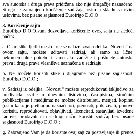
sva autorska i druga prava pridržana ako nije drugačije naznačeno.
Strogo je zabranjeno korišćenje sadržaja, osim u skladu sa ovim
uslovima, bez pisane saglasnosti Eurofrigo D.O.O.
3. Korišćenje sajta
Eurofrigo D.O.O.vam dozvoljava korišćenje ovog sajta na sledeći
način:
a. Osim slika ljudi i mesta koje se nalaze izvan odeljka „Novosti“ na
ovom sajtu, možete učitavati sadržaj, ali samo za lične,
nekomercijalne potrebe i samo ako zadržite i poštujete autorska
prava i druga prava vlasništva naznačena u sadržaju;
b. Ne možete koristiti slike i dijagrame bez pisane saglasnosti
Eurofrigo D.O.O.;
v. Sadržaj iz odeljka „Novosti“ možete reprodukovati isključivo za
uređivačke svrhe u dnevnim listovima, časopisima, stručnim
publikacijama i medijima; ne možete distribuirati, menjati, kopirati
(osim kako je prethodno naznačeno), prenositi, prikazivati, ponovo
koristiti, reprodukovati, objavljivati, licencirati, sastavljati izvedene
radove, prodavati ili na drugi način koristiti sadržaj bez pisane
saglasnosti Eurofrigo D.O.O.;
g. Zabranjeno Vam je da koristite ovaj sajt za postavljanje ili prenos