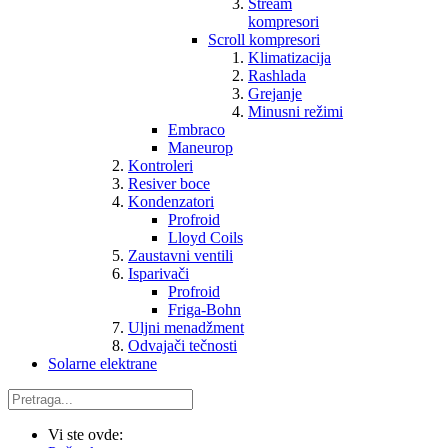
Stream
kompresori
Scroll kompresori
Klimatizacija
Rashlada
Grejanje
Minusni režimi
Embraco
Maneurop
Kontroleri
Resiver boce
Kondenzatori
Profroid
Lloyd Coils
Zaustavni ventili
Isparivači
Profroid
Friga-Bohn
Uljni menadžment
Odvajači tečnosti
Solarne elektrane
Vi ste ovde: