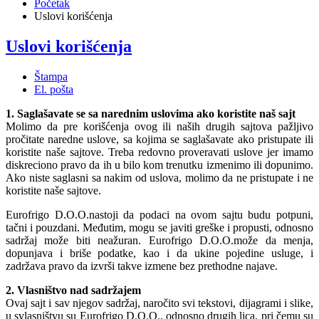
Početak
Uslovi korišćenja
Uslovi korišćenja
Štampa
El. pošta
1. Saglašavate se sa narednim uslovima ako koristite naš sajt
Molimo da pre korišćenja ovog ili naših drugih sajtova pažljivo
pročitate naredne uslove, sa kojima se saglašavate ako pristupate ili
koristite naše sajtove. Treba redovno proveravati uslove jer imamo
diskreciono pravo da ih u bilo kom trenutku izmenimo ili dopunimo.
Ako niste saglasni sa nakim od uslova, molimo da ne pristupate i ne
koristite naše sajtove.
Eurofrigo D.O.O.nastoji da podaci na ovom sajtu budu potpuni,
tačni i pouzdani. Međutim, mogu se javiti greške i propusti, odnosno
sadržaj može biti neažuran. Eurofrigo D.O.O.može da menja,
dopunjava i briše podatke, kao i da ukine pojedine usluge, i
zadržava pravo da izvrši takve izmene bez prethodne najave.
2. Vlasništvo nad sadržajem
Ovaj sajt i sav njegov sadržaj, naročito svi tekstovi, dijagrami i slike,
u svlasništvu su Eurofrigo D.O.O., odnosno drugih lica, pri čemu su