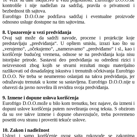
kontroliše i nije nadležan za sadržaj, pravila o privatnosti i
bezbednost tih sajtova.
Eurofrigo D.O.O.ne podržava sadržaj i eventualne proizvode
odnosno usluge dostupne na tim sajtovima.
8. Upozorenje u vezi predviđanja
Ovaj sajt može da sadrži navode, procene i projekcije koje
predstavljaju „predviđanja“. U opštem smislu, izrazi kao što su
„verujemo“, „očekujemo“, „nameravamo“ „predviđamo“ i sl., kao i
korišćenje budućeg vremena, odnose se na predviđanja koja nisu
istorijske prirode. Sastavni deo predviđanja su određeni rizici i
neizvesnosti zbog kojih se stvarni rezultati mogu materijalno
razlikovati od dosadašnjeg iskustva i trenutnih očekivanja Eurofrigo
D.O.O. Ne treba se neumereno oslanjati na takva predviđanja, jer
odražavaju trenutak u kome su sastavljena. Eurofrigo D.O.O.nije u
obavezi da javno novelira ili revidira svoja predviđanja.
9. Izmene i dopune uslova korišćenja
Eurofrigo D.O.O.može u bilo kom trenutku, bez najave, da izmeni i
dopuni uslove korišćenja putem noveliranja ovog teksta. S obzirom
da su sve takve izmene i dopune obavezujuće, treba povremeno
posetiti ovu stranu i proveriti tekuće uslove.
10. Zakon i nadležnost
Uslovi i samo korišćenje ovog sajta rukovode se zakonima