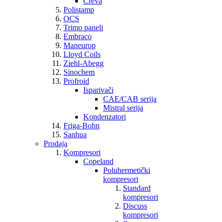
Creva
Polistamp
OCS
Trimo paneli
Embraco
Maneurop
Lloyd Coils
Ziehl-Abegg
Sinochem
Profroid
Isparivači
CAE/CAB serija
Mistral serija
Kondenzatori
Friga-Bohn
Sanhua
Prodaja
Kompresori
Copeland
Poluhermetički
kompresori
Standard
kompresori
Discuss
kompresori