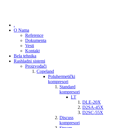
.
O Nama
Reference
Dokumenta
Vesti
Kontakt
Bela tehnika
Rashladni sistemi
Proizvođači
Copeland
Poluhermetički
kompresori
Standard
kompresori
LT
DLE-20X
D2SA-45X
D2SC-55X
Discuss
kompresori
Stream