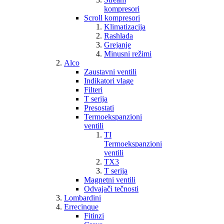
kompresori
Scroll kompresori
Klimatizacija
Rashlada
Grejanje
Minusni režimi
Alco
Zaustavni ventili
Indikatori vlage
Filteri
T serija
Presostati
Termoekspanzioni
ventili
TI
Termoekspanzioni
ventili
TX3
T serija
Magnetni ventili
Odvajači tečnosti
Lombardini
Errecinque
Fitinzi