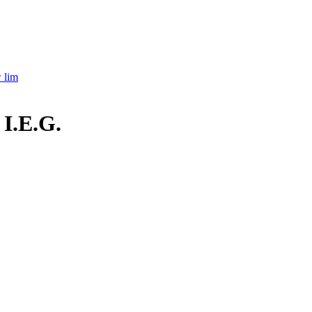
 lim
I.E.G.