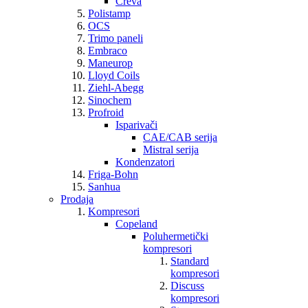
Creva
Polistamp
OCS
Trimo paneli
Embraco
Maneurop
Lloyd Coils
Ziehl-Abegg
Sinochem
Profroid
Isparivači
CAE/CAB serija
Mistral serija
Kondenzatori
Friga-Bohn
Sanhua
Prodaja
Kompresori
Copeland
Poluhermetički
kompresori
Standard
kompresori
Discuss
kompresori