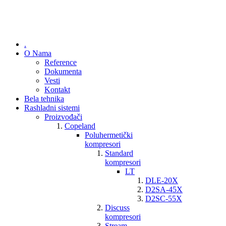
.
O Nama
Reference
Dokumenta
Vesti
Kontakt
Bela tehnika
Rashladni sistemi
Proizvođači
Copeland
Poluhermetički
kompresori
Standard
kompresori
LT
DLE-20X
D2SA-45X
D2SC-55X
Discuss
kompresori
Stream