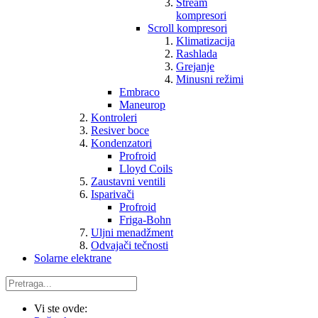
Stream
kompresori
Scroll kompresori
Klimatizacija
Rashlada
Grejanje
Minusni režimi
Embraco
Maneurop
Kontroleri
Resiver boce
Kondenzatori
Profroid
Lloyd Coils
Zaustavni ventili
Isparivači
Profroid
Friga-Bohn
Uljni menadžment
Odvajači tečnosti
Solarne elektrane
Vi ste ovde: