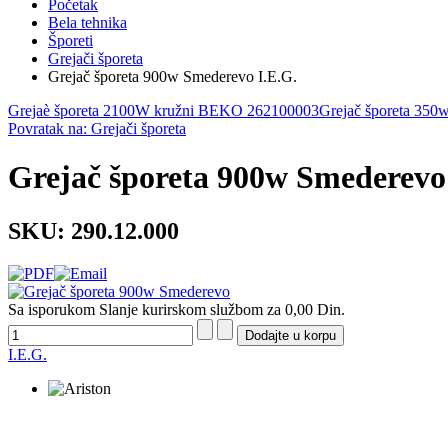
Početak
Bela tehnika
Šporeti
Grejači šporeta
Grejač šporeta 900w Smederevo I.E.G.
Grejaè šporeta 2100W kružni BEKO 262100003
Grejač šporeta 350w
Povratak na: Grejači šporeta
Grejač šporeta 900w Smederevo 
SKU: 290.12.000
Sa isporukom Slanje kurirskom službom za 0,00 Din.
I.E.G.