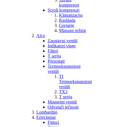
kompresori
Scroll kompresori
Klimatizacija
Rashlada
Grejanje
Minusni režimi
Alco
Zaustavni ventili
Indikatori vlage
Filteri
T serija
Presostati
Termoekspanzioni
ventili
TI
Termoekspanzioni
ventili
TX3
T serija
Magnetni ventili
Odvajači tečnosti
Lombardini
Errecinque
Fitinzi