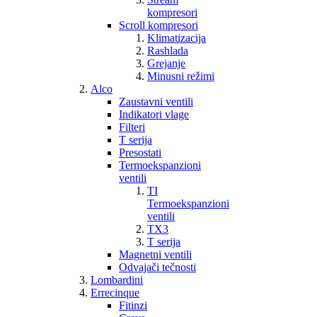
kompresori
Scroll kompresori
Klimatizacija
Rashlada
Grejanje
Minusni režimi
Alco
Zaustavni ventili
Indikatori vlage
Filteri
T serija
Presostati
Termoekspanzioni
ventili
TI
Termoekspanzioni
ventili
TX3
T serija
Magnetni ventili
Odvajači tečnosti
Lombardini
Errecinque
Fitinzi