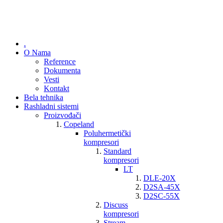
.
O Nama
Reference
Dokumenta
Vesti
Kontakt
Bela tehnika
Rashladni sistemi
Proizvođači
Copeland
Poluhermetički
kompresori
Standard
kompresori
LT
DLE-20X
D2SA-45X
D2SC-55X
Discuss
kompresori
Stream