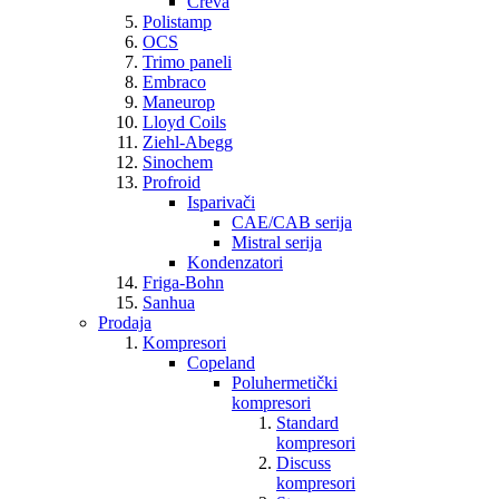
Creva
Polistamp
OCS
Trimo paneli
Embraco
Maneurop
Lloyd Coils
Ziehl-Abegg
Sinochem
Profroid
Isparivači
CAE/CAB serija
Mistral serija
Kondenzatori
Friga-Bohn
Sanhua
Prodaja
Kompresori
Copeland
Poluhermetički
kompresori
Standard
kompresori
Discuss
kompresori