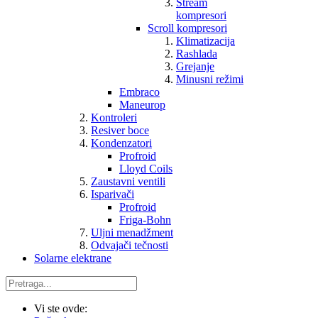
Stream
kompresori
Scroll kompresori
Klimatizacija
Rashlada
Grejanje
Minusni režimi
Embraco
Maneurop
Kontroleri
Resiver boce
Kondenzatori
Profroid
Lloyd Coils
Zaustavni ventili
Isparivači
Profroid
Friga-Bohn
Uljni menadžment
Odvajači tečnosti
Solarne elektrane
Vi ste ovde: