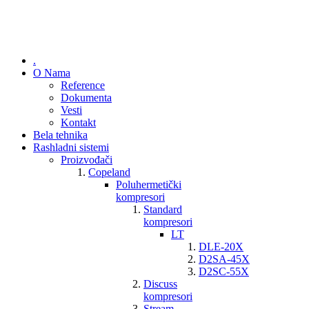
.
O Nama
Reference
Dokumenta
Vesti
Kontakt
Bela tehnika
Rashladni sistemi
Proizvođači
Copeland
Poluhermetički
kompresori
Standard
kompresori
LT
DLE-20X
D2SA-45X
D2SC-55X
Discuss
kompresori
Stream