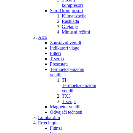
kompresori
Scroll kompresori
Klimatizacija
Rashlada
Grejanje
Minusni režimi
Alco
Zaustavni ventili
Indikatori vlage
Filteri
T serija
Presostati
Termoekspanzioni
ventili
TI
Termoekspanzioni
ventili
TX3
T serija
Magnetni ventili
Odvajači tečnosti
Lombardini
Errecinque
Fitinzi