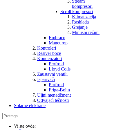
Stream
kompresori
Scroll kompresori
Klimatizacija
Rashlada
Grejanje
Minusni režimi
Embraco
Maneurop
Kontroleri
Resiver boce
Kondenzatori
Profroid
Lloyd Coils
Zaustavni ventili
Isparivači
Profroid
Friga-Bohn
Uljni menadžment
Odvajači tečnosti
Solarne elektrane
Vi ste ovde: