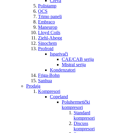
Creva
Polistamp
OCS
Trimo paneli
Embraco
Maneurop
Lloyd Coils
Ziehl-Abegg
Sinochem
Profroid
Isparivači
CAE/CAB serija
Mistral serija
Kondenzatori
Friga-Bohn
Sanhua
Prodaja
Kompresori
Copeland
Poluhermetički
kompresori
Standard
kompresori
Discuss
kompresori